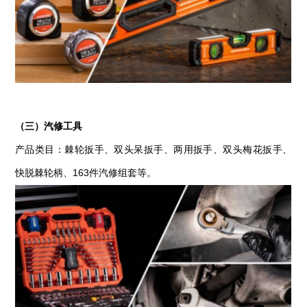
（三）汽修工具
产品类目：棘轮扳手、双头呆扳手、两用扳手、双头梅花扳手、
快脱棘轮柄、
163件汽修组套等。