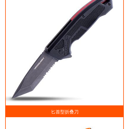
匕首型折叠刀