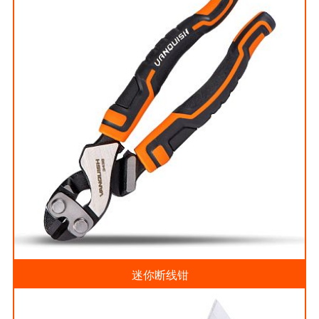
迷你断线钳